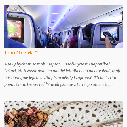
ř
e
Je tu někde lékař?
A taky bychom se mohli zeptat - naočkujete mi papouška?
Lékaři, kteří zasahovali na palubě letadla nebo na dovolené, mají
náš obdiv, ale jejich zážitky jsou někdy i zajímavé. Třeba i s tím
papouškem. Drogy ne! "Vraceli jsme se z turné po amerických
univerzitách - byl jsem klubovým lékařem strakonických
basketbalistek," vzpomíná MUDr. Tomáš Fiala, ředitel Nemocnice
Strakonice, "a při letu z Chicaga do Frankfurtu jsme spolu s jednou
kolegyní z Hamburku udržovali při životě nedostatečně
ventilovanou a zdrogovanou Mexičanku. Ambu-vak si
neodpočinul." Bylo to asi od jídla Prof. MUDr. Tomáš Zima,