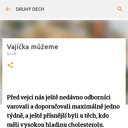
Přeskočit na hlavní obsah
DRUHÝ DECH
Vajíčka můžeme
9.5.20
Před vejci nás ještě nedávno odborníci
varovali a doporučovali maximálně jedno
týdně, a ještě přísnější byli u těch, kdo
měli vysokou hladinu cholesterolu.