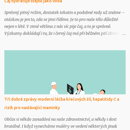
Čaj hydratuje stejně jako voda
infarkt. S anamnézou, EKG přístrojem, který byl na palubě, a po
diskusi s kapitánem se pokračovalo v letu, protože na obě strany
Správný pitný režim, dostatek tekutin a podobné rady už známe –
bylo stejně daleko. Za hodinu se mu udělalo lépe a usoudi...
otázkou je jen to, zda se jimi řídíme. Je to pro naše tělo důležité
nejen v létě. V zimě většina z nás víc pije čaj, a to je správně.
Výzkumy dokládají i to, že i černý čaj má při běžném pití zhruba
čtyř až šesti šálků denně stejné hydratační účinky, jako voda. Totéž
platí i o čaji zeleném. Čaje obsahují různá množství kofeinu, tedy
látky s lehkým diuretickým efektem. Zelený čaj má podstatně
nižší obsah kofeinu, ale i studie zaměřené na černý čaj a hydrataci
prokázaly, že významný diuretický, tedy močopudný efekt je
patrný až při opravdu vysoké denní dávce kofeinu, což by
odpovídalo zhruba až šesti čtvrtlitrovým šálkům čaje denně. A
tolik vypije jen málokdo. Možná v Čině? „Běžná konzumace čaje
přispívá k dennímu příjmu tekutin. Močopudný efekt kofeinu se
Tři dobré zprávy: moderní léčba křečových žil, hepatitidy C a
projeví až při velmi vysoké konzumaci silného čaje, zejména u
rizik pro nastávající maminky
osob, které na jeho konzumaci nejsou zvyklí. Dehydratace by
hrozila př...
Občas si někdo zanadává na naše zdravotnictví, a někdy i dost
brutálně. I když vynecháme maléry ve vedení některých jinak