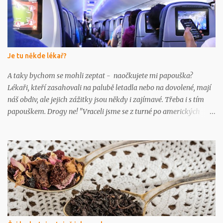
Je tu někde lékař?
A taky bychom se mohli zeptat - naočkujete mi papouška?
Lékaři, kteří zasahovali na palubě letadla nebo na dovolené, mají
náš obdiv, ale jejich zážitky jsou někdy i zajímavé. Třeba i s tím
papouškem. Drogy ne! "Vraceli jsme se z turné po amerických
univerzitách - byl jsem klubovým lékařem strakonických
basketbalistek," vzpomíná MUDr. Tomáš Fiala, ředitel Nemocnice
Strakonice, "a při letu z Chicaga do Frankfurtu jsme spolu s jednou
kolegyní z Hamburku udržovali při životě nedostatečně
ventilovanou a zdrogovanou Mexičanku. Ambu-vak si
neodpočinul." Bylo to asi od jídla Prof. MUDr. Tomáš Zima,
přednosta Ústavu lékařské biochemie a laboratorní diagnostiky
LF UK popisuje jeden ze zážitků: "Uprostřed letu mezi Amerikou a
Evropou se jednomu cestujícímu udělalo špatně a vypadalo to na