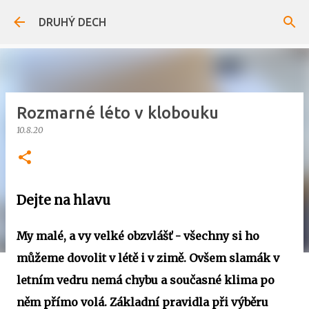
Přeskočit na hlavní obsah
DRUHÝ DECH
Rozmarné léto v klobouku
10.8.20
Dejte na hlavu
My malé, a vy velké obzvlášť - všechny si ho
můžeme dovolit v létě i v zimě. Ovšem slamák v
letním vedru nemá chybu a současné klima po
něm přímo volá. Základní pravidla při výběru