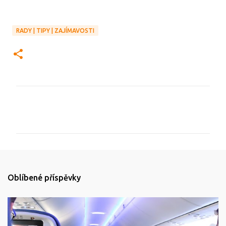
RADY | TIPY | ZAJÍMAVOSTI
K
o
m
e
n
t
Oblíbené příspěvky
á
ř
e