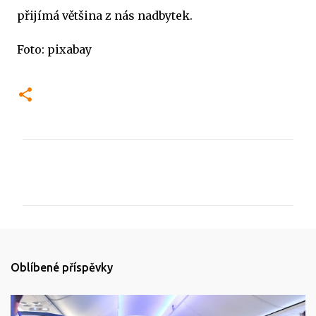
přijímá většina z nás nadbytek.
Foto: pixabay
K
o
m
e
n
t
Oblíbené příspěvky
á
ř