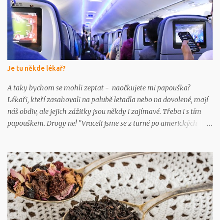
e
Je tu někde lékař?
A taky bychom se mohli zeptat - naočkujete mi papouška?
Lékaři, kteří zasahovali na palubě letadla nebo na dovolené, mají
náš obdiv, ale jejich zážitky jsou někdy i zajímavé. Třeba i s tím
papouškem. Drogy ne! "Vraceli jsme se z turné po amerických
univerzitách - byl jsem klubovým lékařem strakonických
basketbalistek," vzpomíná MUDr. Tomáš Fiala, ředitel Nemocnice
Strakonice, "a při letu z Chicaga do Frankfurtu jsme spolu s jednou
kolegyní z Hamburku udržovali při životě nedostatečně
ventilovanou a zdrogovanou Mexičanku. Ambu-vak si
neodpočinul." Bylo to asi od jídla Prof. MUDr. Tomáš Zima,
přednosta Ústavu lékařské biochemie a laboratorní diagnostiky
LF UK popisuje jeden ze zážitků: "Uprostřed letu mezi Amerikou a