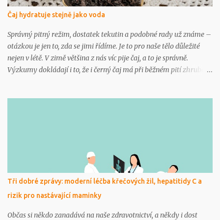
Evropou se jednomu cestujícímu udělalo špatně a vypadalo to na
Čaj hydratuje stejně jako voda
infarkt. S anamnézou, EKG přístrojem, který byl na palubě, a po
diskusi s kapitánem se pokračovalo v letu, protože na obě strany
Správný pitný režim, dostatek tekutin a podobné rady už známe –
bylo stejně daleko. Za hodinu se mu udělalo lépe a usoudi...
otázkou je jen to, zda se jimi řídíme. Je to pro naše tělo důležité
nejen v létě. V zimě většina z nás víc pije čaj, a to je správně.
Výzkumy dokládají i to, že i černý čaj má při běžném pití zhruba
čtyř až šesti šálků denně stejné hydratační účinky, jako voda. Totéž
platí i o čaji zeleném. Čaje obsahují různá množství kofeinu, tedy
látky s lehkým diuretickým efektem. Zelený čaj má podstatně
nižší obsah kofeinu, ale i studie zaměřené na černý čaj a hydrataci
prokázaly, že významný diuretický, tedy močopudný efekt je
patrný až při opravdu vysoké denní dávce kofeinu, což by
odpovídalo zhruba až šesti čtvrtlitrovým šálkům čaje denně. A
tolik vypije jen málokdo. Možná v Čině? „Běžná konzumace čaje
přispívá k dennímu příjmu tekutin. Močopudný efekt kofeinu se
Tři dobré zprávy: moderní léčba křečových žil, hepatitidy C a
projeví až při velmi vysoké konzumaci silného čaje, zejména u
rizik pro nastávající maminky
osob, které na jeho konzumaci nejsou zvyklí. Dehydratace by
hrozila př...
Občas si někdo zanadává na naše zdravotnictví, a někdy i dost