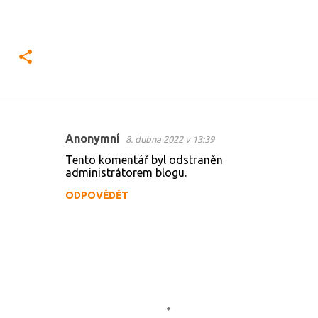
Anonymní
8. dubna 2022 v 13:39
K
Tento komentář byl odstraněn
o
administrátorem blogu.
m
ODPOVĚDĚT
e
n
t
á
ř
e