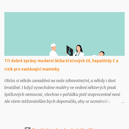
čtyř až šesti šálků denně stejné hydratační účinky, jako voda. Totéž
platí i o čaji zeleném. Čaje obsahují různá množství kofeinu, tedy
látky s lehkým diuretickým efektem. Zelený čaj má podstatně
nižší obsah kofeinu, ale i studie zaměřené na černý čaj a hydrataci
prokázaly, že významný diuretický, tedy močopudný efekt je
patrný až při opravdu vysoké denní dávce kofeinu, což by
odpovídalo zhruba až šesti čtvrtlitrovým šálkům čaje denně. A
tolik vypije jen málokdo. Možná v Čině? „Běžná konzumace čaje
přispívá k dennímu příjmu tekutin. Močopudný efekt kofeinu se
Tři dobré zprávy: moderní léčba křečových žil, hepatitidy C a
projeví až při velmi vysoké konzumaci silného čaje, zejména u
rizik pro nastávající maminky
osob, které na jeho konzumaci nejsou zvyklí. Dehydratace by
hrozila př...
Občas si někdo zanadává na naše zdravotnictví, a někdy i dost
brutálně. I když vynecháme maléry ve vedení některých jinak
špičkových nemocnic, všechno v pořádku jistě stoprocentně není.
Ale všem stěžovatelům bych doporučila, aby se seznámili s
kvalitami, financemi a péčí v jiných, a to i hodně vyspělých zemí.
Tady jen tři doklady lepší péče u nás. Miniinvazivní léčba
křečových žil Ještě nedávno se nemocné žíly odstraňovaly, vlastně