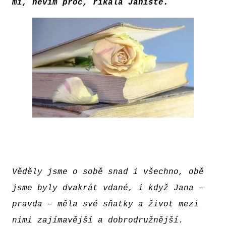
mi, nevím proč, říkala Janiště.
Věděly jsme o sobě snad i všechno, obě
jsme byly dvakrát vdané, i když Jana –
pravda – měla své sňatky a život mezi
nimi zajímavější a dobrodružnější.