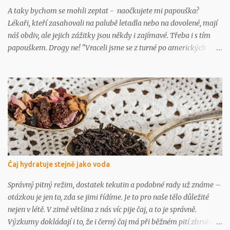
A taky bychom se mohli zeptat - naočkujete mi papouška?
Lékaři, kteří zasahovali na palubě letadla nebo na dovolené, mají
náš obdiv, ale jejich zážitky jsou někdy i zajímavé. Třeba i s tím
papouškem. Drogy ne! "Vraceli jsme se z turné po amerických
univerzitách - byl jsem klubovým lékařem strakonických
basketbalistek," vzpomíná MUDr. Tomáš Fiala, ředitel Nemocnice
Strakonice, "a při letu z Chicaga do Frankfurtu jsme spolu s jednou
kolegyní z Hamburku udržovali při životě nedostatečně
ventilovanou a zdrogovanou Mexičanku. Ambu-vak si
neodpočinul." Bylo to asi od jídla Prof. MUDr. Tomáš Zima,
přednosta Ústavu lékařské biochemie a laboratorní diagnostiky
LF UK popisuje jeden ze zážitků: "Uprostřed letu mezi Amerikou a
Evropou se jednomu cestujícímu udělalo špatně a vypadalo to na
Čaj hydratuje stejně jako voda
infarkt. S anamnézou, EKG přístrojem, který byl na palubě, a po
diskusi s kapitánem se pokračovalo v letu, protože na obě strany
Správný pitný režim, dostatek tekutin a podobné rady už známe –
bylo stejně daleko. Za hodinu se mu udělalo lépe a usoudi...
otázkou je jen to, zda se jimi řídíme. Je to pro naše tělo důležité
nejen v létě. V zimě většina z nás víc pije čaj, a to je správně.
Výzkumy dokládají i to, že i černý čaj má při běžném pití zhruba