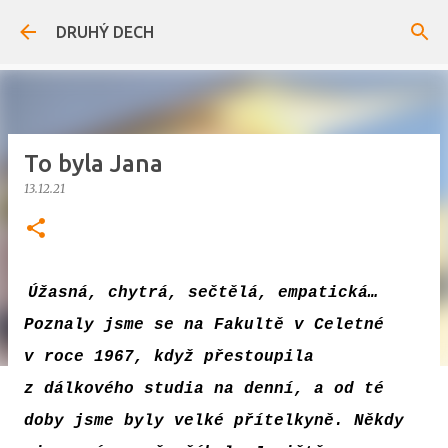
Přeskočit na hlavní obsah
DRUHÝ DECH
To byla Jana
13.12.21
Úžasná, chytrá, sečtělá, empatická…
Poznaly jsme se na Fakultě v Celetné
v roce 1967, když přestoupila
z dálkového studia na denní, a od té
doby jsme byly velké přítelkyně. Někdy