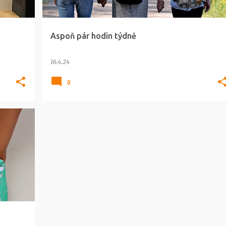
Aspoň pár hodin týdně
16.4.24
0