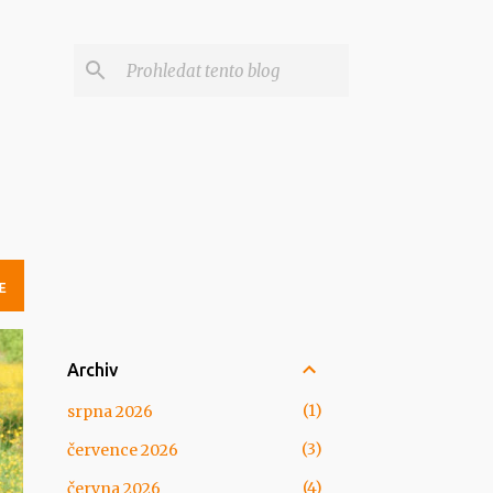
E
Archiv
1
srpna 2026
3
července 2026
4
června 2026