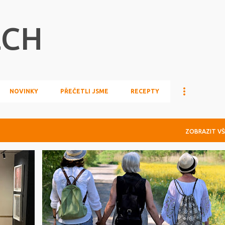
Přeskočit na hlavní obsah
ECH
NOVINKY
PŘEČETLI JSME
RECEPTY
ZOBRAZIT VŠ