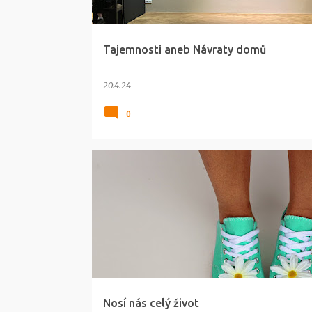
ě
v
Tajemnosti aneb Návraty domů
k
y
20.4.24
0
Nosí nás celý život