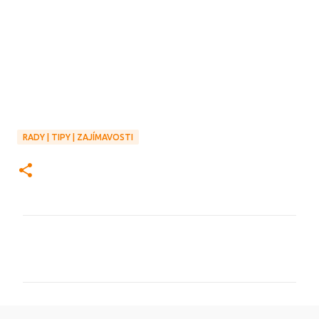
RADY | TIPY | ZAJÍMAVOSTI
K
o
m
e
n