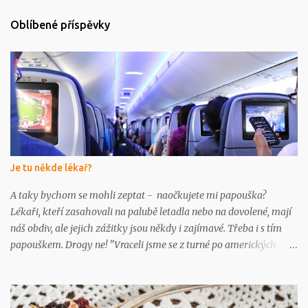
t
Oblíbené příspěvky
á
ř
e
Je tu někde lékař?
A taky bychom se mohli zeptat - naočkujete mi papouška?
Lékaři, kteří zasahovali na palubě letadla nebo na dovolené, mají
náš obdiv, ale jejich zážitky jsou někdy i zajímavé. Třeba i s tím
papouškem. Drogy ne! "Vraceli jsme se z turné po amerických
univerzitách - byl jsem klubovým lékařem strakonických
basketbalistek," vzpomíná MUDr. Tomáš Fiala, ředitel Nemocnice
Strakonice, "a při letu z Chicaga do Frankfurtu jsme spolu s jednou