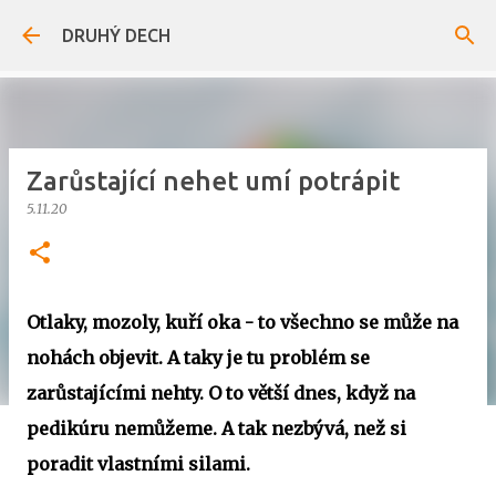
Přeskočit na hlavní obsah
DRUHÝ DECH
Zarůstající nehet umí potrápit
5.11.20
Otlaky, mozoly, kuří oka - to všechno se může na
nohách objevit. A taky je tu problém se
zarůstajícími nehty. O to větší dnes, když na
pedikúru nemůžeme. A tak nezbývá, než si
poradit vlastními silami.