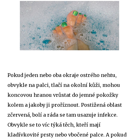
Pokud jeden nebo oba okraje ostrého nehtu,
obvykle na palci, tlačí na okolní kůži, mohou
koncovou hranou vrůstat do jemné pokožky
kolem a jakoby ji proříznout. Postižená oblast
zčervená, bolí a ráda se tam usazuje infekce.
Obvykle se to víc týká těch, kteří mají
kladívkovité prsty nebo vbočené palce. A pokud