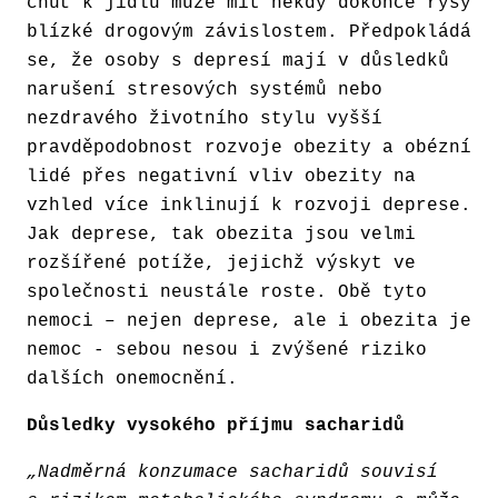
chuť k jídlu může mít někdy dokonce rysy
blízké drogovým závislostem. Předpokládá
se, že osoby s depresí mají v důsledků
narušení stresových systémů nebo
nezdravého životního stylu vyšší
pravděpodobnost rozvoje obezity a obézní
lidé přes negativní vliv obezity na
vzhled více inklinují k rozvoji deprese.
Jak deprese, tak obezita jsou velmi
rozšířené potíže, jejichž výskyt ve
společnosti neustále roste. Obě tyto
nemoci – nejen deprese, ale i obezita je
nemoc - sebou nesou i zvýšené riziko
dalších onemocnění.
Důsledky vysokého příjmu sacharidů
„Nadměrná konzumace sacharidů souvisí