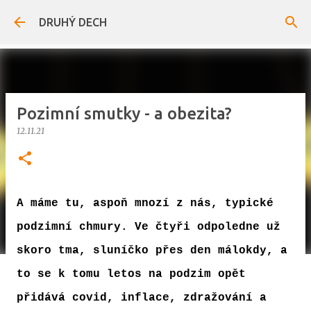
Přeskočit na hlavní obsah
DRUHÝ DECH
Pozimní smutky - a obezita?
12.11.21
A máme tu, aspoň mnozí z nás, typické
podzimní chmury. Ve čtyři odpoledne už
skoro tma, sluníčko přes den málokdy, a
to se k tomu letos na podzim opět
přidává covid, inflace, zdražování a