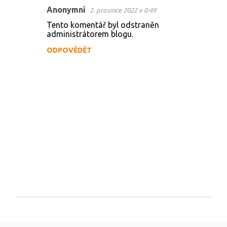
Anonymní
2. prosince 2022 v 0:49
K
Tento komentář byl odstraněn
o
administrátorem blogu.
m
ODPOVĚDĚT
e
n
t
á
ř
e
O
k