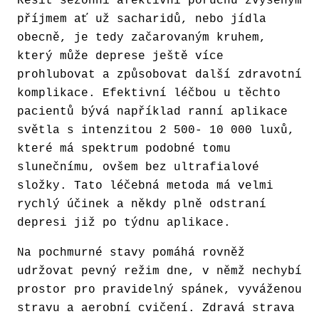
Řešit sezonní afektivní poruchu zvýšeným
příjmem ať už sacharidů, nebo jídla
obecně, je tedy začarovaným kruhem,
který může deprese ještě více
prohlubovat a způsobovat další zdravotní
komplikace. Efektivní léčbou u těchto
pacientů bývá například ranní aplikace
světla s intenzitou 2 500- 10 000 luxů,
které má spektrum podobné tomu
slunečnímu, ovšem bez ultrafialové
složky. Tato léčebná metoda má velmi
rychlý účinek a někdy plně odstraní
depresi již po týdnu aplikace.
Na pochmurné stavy pomáhá rovněž
udržovat pevný režim dne, v němž nechybí
prostor pro pravidelný spánek, vyváženou
stravu a aerobní cvičení. Zdravá strava