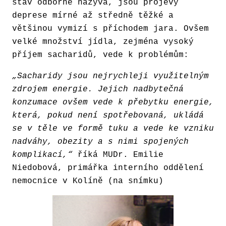
stav odborně nazývá, jsou projevy
deprese mírné až středně těžké a
většinou vymizí s příchodem jara. Ovšem
velké množství jídla, zejména vysoký
příjem sacharidů, vede k problémům:
„Sacharidy jsou nejrychleji využitelným
zdrojem energie. Jejich nadbytečná
konzumace ovšem vede k přebytku energie,
která, pokud není spotřebovaná, ukládá
se v těle ve formě tuku a vede ke vzniku
nadváhy, obezity a s nimi spojených
komplikací,“
říká MUDr. Emilie
Niedobová, primářka interního oddělení
nemocnice v Kolíně (na snímku)