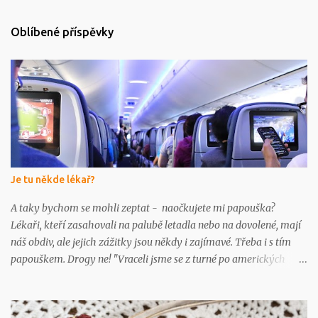
o
m
e
Oblíbené příspěvky
n
t
o
v
a
t
Je tu někde lékař?
A taky bychom se mohli zeptat - naočkujete mi papouška?
Lékaři, kteří zasahovali na palubě letadla nebo na dovolené, mají
náš obdiv, ale jejich zážitky jsou někdy i zajímavé. Třeba i s tím
papouškem. Drogy ne! "Vraceli jsme se z turné po amerických
univerzitách - byl jsem klubovým lékařem strakonických
basketbalistek," vzpomíná MUDr. Tomáš Fiala, ředitel Nemocnice
Strakonice, "a při letu z Chicaga do Frankfurtu jsme spolu s jednou