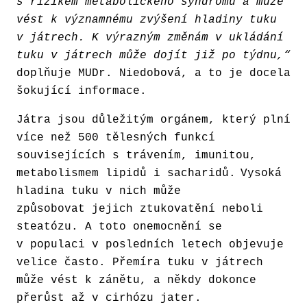
s rizikem metabolického syndromu a může
vést k významnému zvýšení hladiny tuku
v játrech. K výrazným změnám v ukládání
tuku v játrech může dojít již po týdnu,“
doplňuje MUDr. Niedobová, a to je docela
šokující informace.
Játra jsou důležitým orgánem, který plní
více než 500 tělesných funkcí
souvisejících s trávením, imunitou,
metabolismem lipidů i sacharidů.
Vysoká
hladina tuku v nich může
způsobovat jejich ztukovatění neboli
steatózu. A toto onemocnění se
v populaci v posledních letech objevuje
velice často. Přemíra tuku v játrech
může vést k zánětu, a někdy dokonce
přerůst až v cirhózu jater.